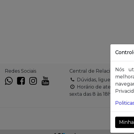
Control
Nós ut
Redes Sociais
Central de Relacionament
melhor
Dúvidas, ligue 0800-04
navega
Horário de atendimento
Privaci
sexta das 8 às 18h
Politic
Minha