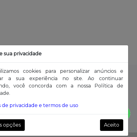
e sua privacidade
ilizamos cookies para personalizar anúncios e
o
Formas de pagamento:
ar a sua experiência no site. Ao continuar
7-3236
ndo, você concorda com a nossa Política de
: segunda à
dade.
as de privacidade e termos de uso
Rua Mato Grosso, 1001 - Centro, Pomerode/SC
s opções
Aceito