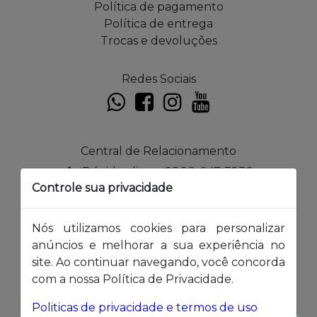
Política de pagamento
Política de entrega
Trocas e devoluções
Redes Sociais
Central de Relacionamento
Dúvidas, ligue 0800-047-3236
Controle sua privacidade
Horário de atendimento: segunda à sexta das
8 às 18h
Nós utilizamos cookies para personalizar
Formas de pagamento:
anúncios e melhorar a sua experiência no
site. Ao continuar navegando, você concorda
com a nossa Política de Privacidade.
Politicas de privacidade e termos de uso